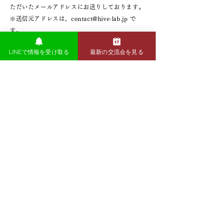
ただいたメールアドレスにお送りしております。
※送信元アドレスは、contact@hive-lab.jp で
す。
お客様のメール設定やメールアドレスの間違いな
LINEで情報を受け取る
最新の交流会を見る
どにより、領収書をお送りできないケースが増え
ておりますので、受信設定や入力内容について今
一度ご確認をお願いいたします。
なお、紙の領収書の発行は承っておりませんの
で、あらかじめご了承ください。
参加ルール
以下に当てはまる方のご参加はお断りしておりますの
で、あらかじめご了承ください。
MLM、マルチ商法、ネットワークビジネス、占い
などスピリチュアル系、宗教勧誘、結婚相談所、交
流会運営業者