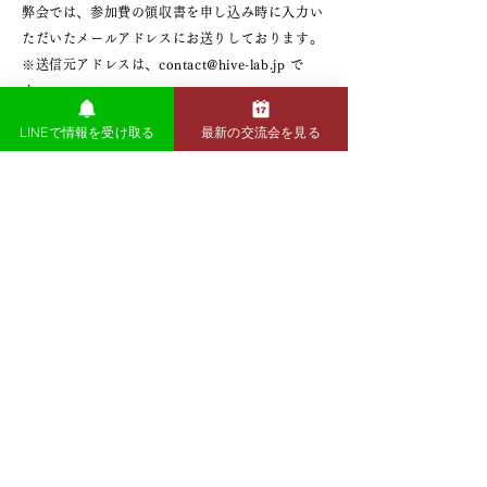
弊会では、参加費の領収書を申し込み時に入力い
ただいたメールアドレスにお送りしております。
※送信元アドレスは、contact@hive-lab.jp で
す。
お客様のメール設定やメールアドレスの間違いな
LINEで情報を受け取る
最新の交流会を見る
どにより、領収書をお送りできないケースが増え
ておりますので、受信設定や入力内容について今
一度ご確認をお願いいたします。
なお、紙の領収書の発行は承っておりませんの
で、あらかじめご了承ください。
参加ルール
以下に当てはまる方のご参加はお断りしておりますの
で、あらかじめご了承ください。
MLM、マルチ商法、ネットワークビジネス、占い
などスピリチュアル系、宗教勧誘、結婚相談所、交