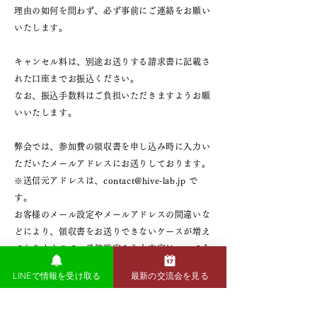
理由の如何を問わず、必ず事前にご連絡をお願い
いたします。
キャンセル料は、別途お送りする請求書に記載さ
れた口座までお振込ください。
なお、振込手数料はご負担いただきますようお願
いいたします。
弊会では、参加費の領収書を申し込み時に入力い
ただいたメールアドレスにお送りしております。
※送信元アドレスは、contact@hive-lab.jp で
す。
お客様のメール設定やメールアドレスの間違いな
どにより、領収書をお送りできないケースが増え
ておりますので、受信設定や入力内容について今
一度ご確認をお願いいたします。
LINEで情報を受け取る
最新の交流会を見る
なお、紙の領収書の発行は承っておりませんの
で、あらかじめご了承ください。