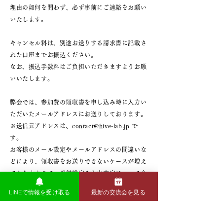
理由の如何を問わず、必ず事前にご連絡をお願い
いたします。
キャンセル料は、別途お送りする請求書に記載さ
れた口座までお振込ください。
なお、振込手数料はご負担いただきますようお願
いいたします。
弊会では、参加費の領収書を申し込み時に入力い
ただいたメールアドレスにお送りしております。
※送信元アドレスは、contact@hive-lab.jp で
す。
お客様のメール設定やメールアドレスの間違いな
どにより、領収書をお送りできないケースが増え
ておりますので、受信設定や入力内容について今
一度ご確認をお願いいたします。
LINEで情報を受け取る
最新の交流会を見る
なお、紙の領収書の発行は承っておりませんの
で、あらかじめご了承ください。