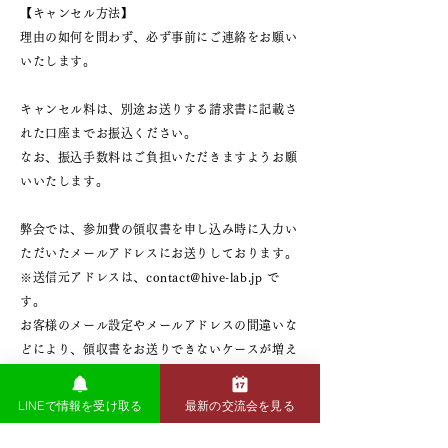
【キャンセル方法】
理由の如何を問わず、必ず事前にご連絡をお願い
いたします。
キャンセル料は、別途お送りする請求書に記載さ
れた口座までお振込ください。
なお、振込手数料はご負担いただきますようお願
いいたします。
弊会では、参加費の領収書を申し込み時に入力い
ただいたメールアドレスにお送りしております。
※送信元アドレスは、contact@hive-lab.jp で
す。
お客様のメール設定やメールアドレスの間違いな
どにより、領収書をお送りできないケースが増え
ておりますので、受信設定や入力内容について今
一度ご確認をお願いいたします。
LINEで情報を受け取る
最新の交流会を見る
なお、紙の領収書の発行は承っておりませんの
で、あらかじめご了承ください。