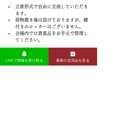
立席形式で自由に交流していただき
ます。
荷物置き場は設けておりますが、鍵
付きのロッカーはございません。
会場内では貴重品をお手元で管理し
てください。
LINEで情報を受け取る
最新の交流会を見る
前の記事
次の記事
​交流会の全日程を確認
Hive Labでは毎月様々なテーマで交流会を開催して
います。
今後の開催予定は以下をご確認ください。