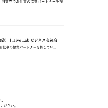
す。同業界でお仕事の協業パートナーを探
 | Hive Lab ビジネス交流会
SES、受託開発、Web制作、スマホアプリ開発などに関わる方限定の交流会です。同業界でお仕事の協業パートナーを探している方などは、ぜひご参加ください。
い。
ください。