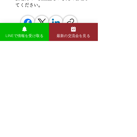
てください。
LINEで情報を受け取る
最新の交流会を見る
前の記事
次の記事
​交流会の全日程を確認
Hive Labでは毎月様々なテーマで交流会を開催して
います。
今後の開催予定は以下をご確認ください。
交流会の全日程を確認する